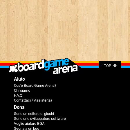
TOP
Aiuto
Cos'è Board Game Arena?
Chi siamo
F.A.Q.
Contattaci / Assistenza
Dona
Sono un editore di giochi
Sono uno sviluppatore software
Voglio aiutare BGA
Segnala un bug