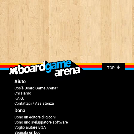
TOP
Aiuto
Cos'è Board Game Arena?
Chi siamo
F.A.Q.
Contattaci / Assistenza
Dona
Sono un editore di giochi
Sono uno sviluppatore software
Voglio aiutare BGA
Segnala un bug