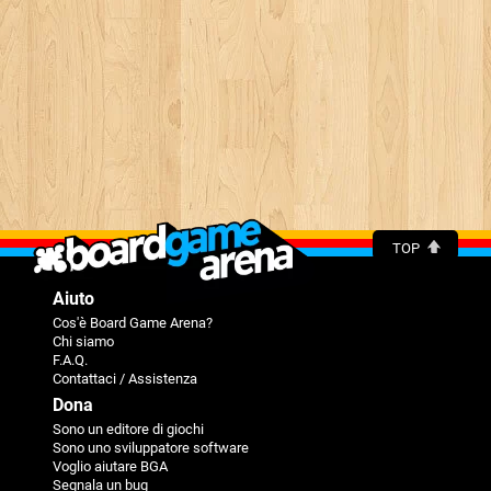
TOP
Aiuto
Cos'è Board Game Arena?
Chi siamo
F.A.Q.
Contattaci / Assistenza
Dona
Sono un editore di giochi
Sono uno sviluppatore software
Voglio aiutare BGA
Segnala un bug