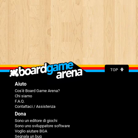
TOP
Aiuto
Cos'è Board Game Arena?
Chi siamo
F.A.Q.
Contattaci / Assistenza
Dona
Sono un editore di giochi
Sono uno sviluppatore software
Voglio aiutare BGA
Segnala un bug