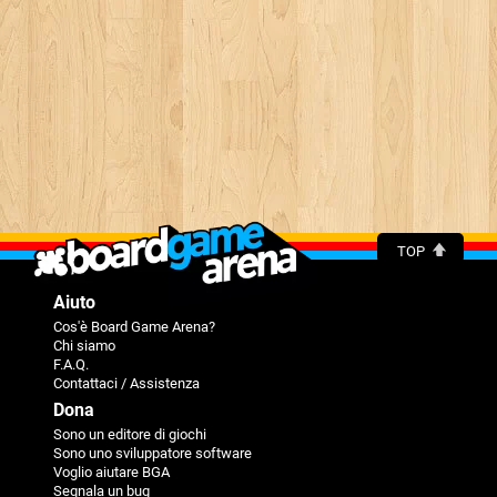
TOP
Aiuto
Cos'è Board Game Arena?
Chi siamo
F.A.Q.
Contattaci / Assistenza
Dona
Sono un editore di giochi
Sono uno sviluppatore software
Voglio aiutare BGA
Segnala un bug