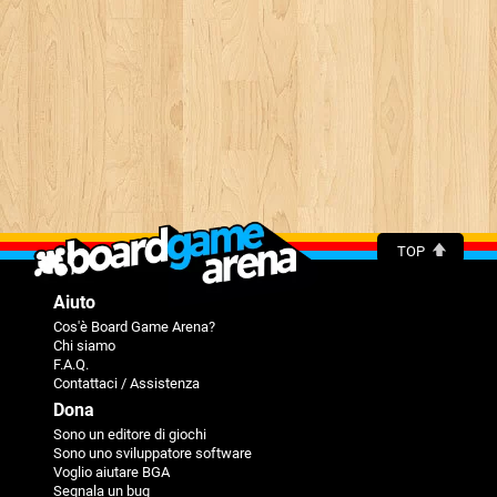
TOP
Aiuto
Cos'è Board Game Arena?
Chi siamo
F.A.Q.
Contattaci / Assistenza
Dona
Sono un editore di giochi
Sono uno sviluppatore software
Voglio aiutare BGA
Segnala un bug