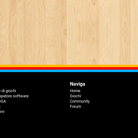
Naviga
 di giochi
Home
ppatore software
Giochi
 BGA
Community
g
Forum
um!