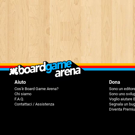
Aiuto
Dona
Cos'è Board Game Arena?
Sono un editore
Chi siamo
Sono uno svilu
F.A.Q.
Voglio aiutare
Contattaci / Assistenza
Segnala un bu
Diventa Premi