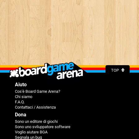
TOP
Aiuto
Cos'è Board Game Arena?
Chi siamo
F.A.Q.
Contattaci / Assistenza
Dona
Sono un editore di giochi
Sono uno sviluppatore software
Voglio aiutare BGA
Segnala un bug