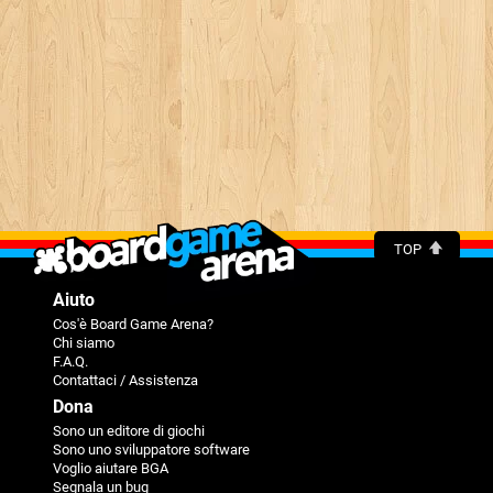
TOP
Aiuto
Cos'è Board Game Arena?
Chi siamo
F.A.Q.
Contattaci / Assistenza
Dona
Sono un editore di giochi
Sono uno sviluppatore software
Voglio aiutare BGA
Segnala un bug