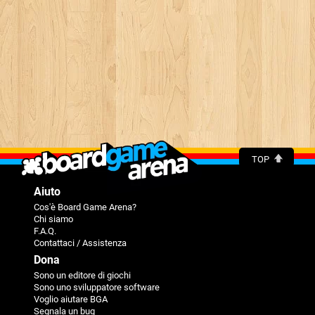
TOP
Aiuto
Cos'è Board Game Arena?
Chi siamo
F.A.Q.
Contattaci / Assistenza
Dona
Sono un editore di giochi
Sono uno sviluppatore software
Voglio aiutare BGA
Segnala un bug