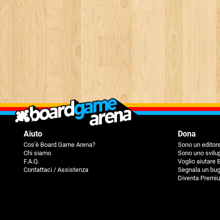
Aiuto
Dona
Cos'è Board Game Arena?
Sono un editore
Chi siamo
Sono uno svilu
F.A.Q.
Voglio aiutare
Contattaci / Assistenza
Segnala un bu
Diventa Premi