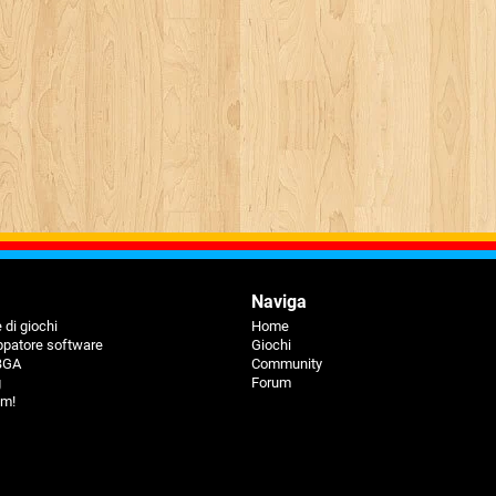
Naviga
 di giochi
Home
ppatore software
Giochi
 BGA
Community
g
Forum
um!