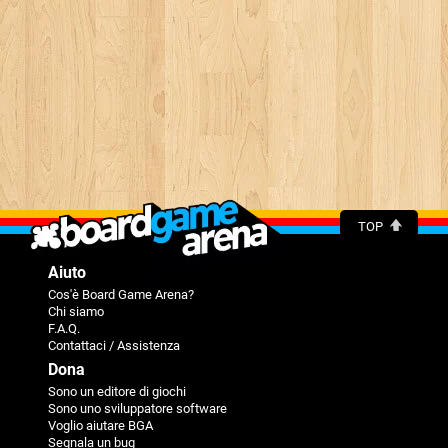
TOP
Aiuto
Cos'è Board Game Arena?
Chi siamo
F.A.Q.
Contattaci / Assistenza
Dona
Sono un editore di giochi
Sono uno sviluppatore software
Voglio aiutare BGA
Segnala un bug