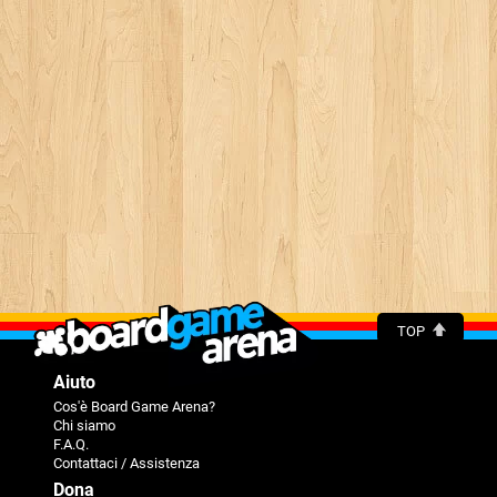
TOP
Aiuto
Cos'è Board Game Arena?
Chi siamo
F.A.Q.
Contattaci / Assistenza
Dona