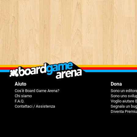
Aiuto
Dona
Cos'è Board Game Arena?
Sono un editore
Chi siamo
Sono uno svilu
F.A.Q.
Voglio aiutare
Contattaci / Assistenza
Segnala un bu
Diventa Premi