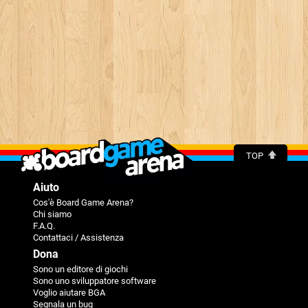
TOP
Aiuto
Cos'è Board Game Arena?
Chi siamo
F.A.Q.
Contattaci / Assistenza
Dona
Sono un editore di giochi
Sono uno sviluppatore software
Voglio aiutare BGA
Segnala un bug