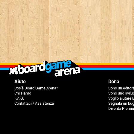
Aiuto
Dona
Cos'è Board Game Arena?
Sono un editore
Chi siamo
Sono uno svilu
F.A.Q.
Voglio aiutare
Contattaci / Assistenza
Segnala un bu
Diventa Premi