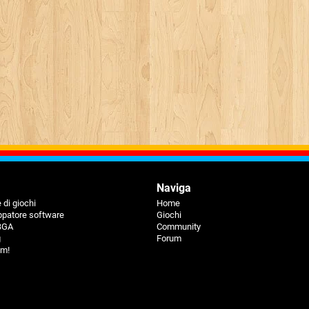
Naviga
 di giochi
Home
ppatore software
Giochi
 BGA
Community
g
Forum
um!