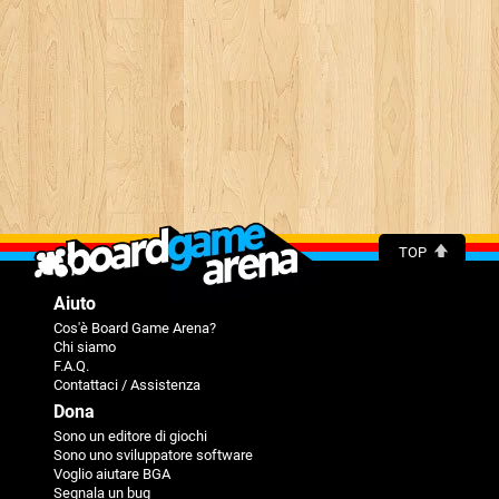
TOP
Aiuto
Cos'è Board Game Arena?
Chi siamo
F.A.Q.
Contattaci / Assistenza
Dona
Sono un editore di giochi
Sono uno sviluppatore software
Voglio aiutare BGA
Segnala un bug